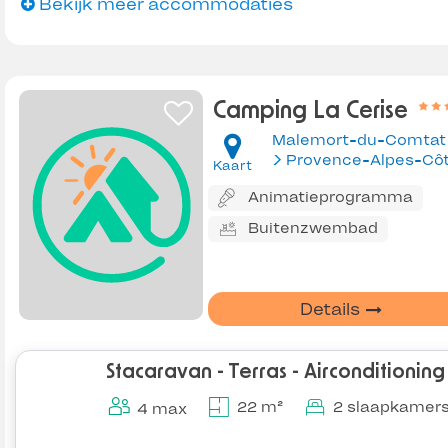
Bekijk meer accommodaties
Camping La Cerise
Malemort-du-Comtat
Kaart
Animatieprogramma
Buitenzwembad
Details
Stacaravan - Terras - Airconditioning
22 m²
2 slaapkamer
4 max