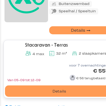
Buitenzwembad
Speelhal / Speeltuin
Details
Stacaravan - Terras
32 m²
2 slaapkamer
4 max
voor 7 overnachting
€ 55
€ 56
terugbetaal
Van 05-09 tot 12-09
Details