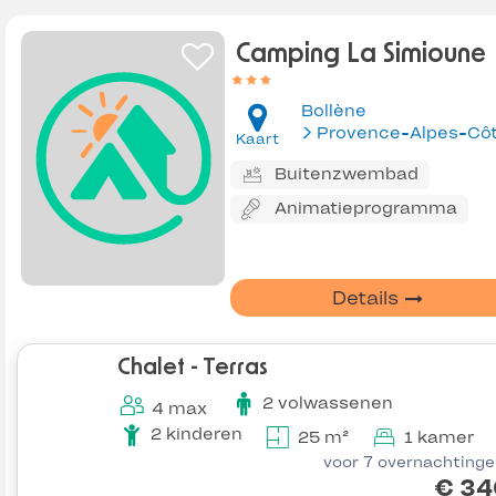
Camping La Simioune
Bollène
Kaart
Buitenzwembad
Animatieprogramma
Details
Chalet - Terras
2 volwassenen
4 max
2 kinderen
25 m²
1 kamer
voor 7 overnachting
€ 34