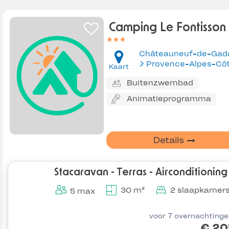
Camping Le Fontisson
Kaart
Buitenzwembad
Animatieprogramma
Details
Stacaravan - Terras - Airconditioning
30 m²
2 slaapkamer
5 max
voor 7 overnachting
€ 20