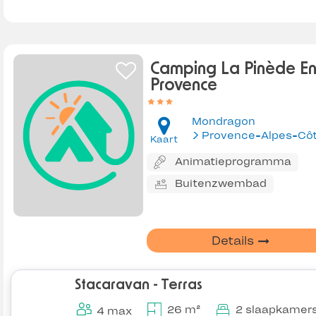
Camping La Pinède E
Provence
Mondragon
Kaart
Animatieprogramma
Buitenzwembad
Details
Stacaravan - Terras
26 m²
2 slaapkamer
4 max