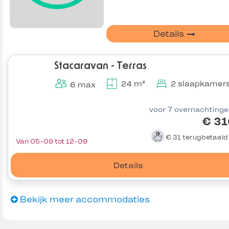
Details
Stacaravan - Terras
24 m²
2 slaapkamer
6 max
voor 7 overnachting
€ 31
€ 31
terugbetaal
Van 05-09 tot 12-09
Details
Bekijk meer accommodaties