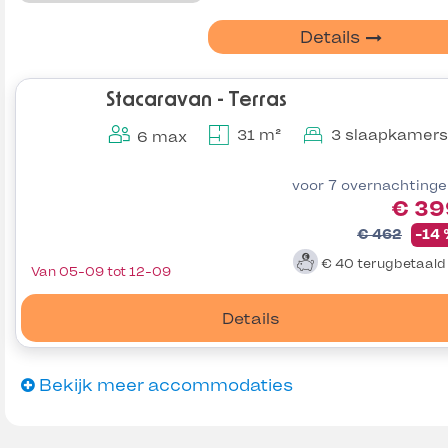
Details
Stacaravan - Terras
31 m²
3 slaapkamers
6 max
voor 7 overnachting
€ 39
€ 462
-14
€ 40
terugbetaal
Van 05-09 tot 12-09
Details
Bekijk meer accommodaties