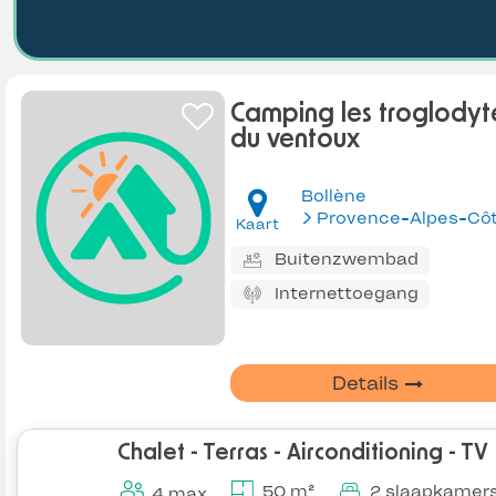
Camping les troglodyt
du ventoux
Bollène
Kaart
Buitenzwembad
Internettoegang
Details
Chalet - Terras - Airconditioning - TV
50 m²
2 slaapkamer
4 max