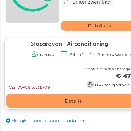
Buitenzwembad
Details
Stacaravan - Airconditioning
29 m²
2 slaapkamer
6 max
voor 7 overnachting
€ 4
€ 47
terugbetaal
Van 05-09 tot 12-09
Details
Bekijk meer accommodaties