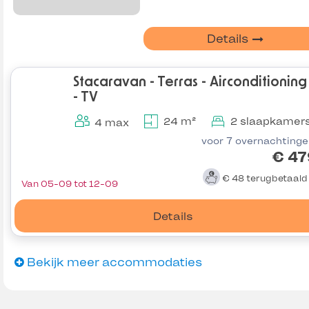
Details
Stacaravan - Terras - Airconditioning
- TV
24 m²
2 slaapkamer
4 max
voor 7 overnachting
€ 47
€ 48
terugbetaal
Van 05-09 tot 12-09
Details
Bekijk meer accommodaties