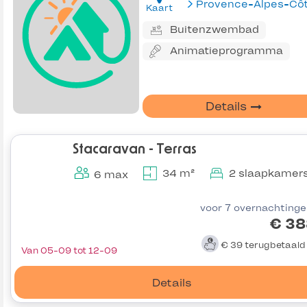
Kaart
Buitenzwembad
Animatieprogramma
Details
Stacaravan - Terras
34 m²
2 slaapkamer
6 max
voor 7 overnachting
€ 38
€ 39
terugbetaal
Van 05-09 tot 12-09
Details