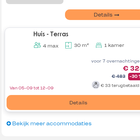
Details
Huis - Terras
30 m²
1 kamer
4 max
voor 7 overnachting
€ 32
€ 483
-30
€ 33
terugbetaal
Van 05-09 tot 12-09
Details
Bekijk meer accommodaties