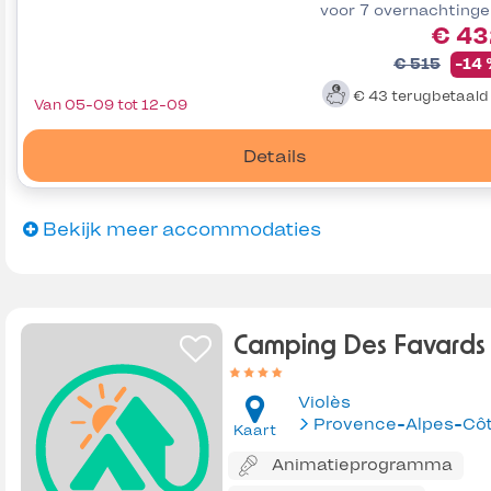
voor 7 overnachting
€ 43
€ 515
-14
€ 43
terugbetaal
Van 05-09 tot 12-09
Details
Bekijk meer accommodaties
Camping Des Favards
Violès
Kaart
Animatieprogramma