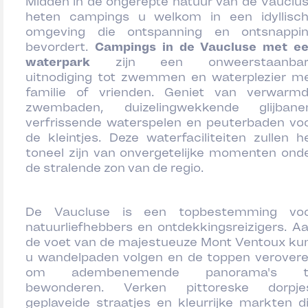
Midden in de ongerepte natuur van de Vauclu
heten campings u welkom in een idyllisc
omgeving die ontspanning en ontsnappi
bevordert.
Campings in de Vaucluse met e
waterpark
zijn een onweerstaanbar
uitnodiging tot zwemmen en waterplezier m
familie of vrienden. Geniet van verwarm
zwembaden, duizelingwekkende glijbane
verfrissende waterspelen en peuterbaden vo
de kleintjes. Deze waterfaciliteiten zullen h
toneel zijn van onvergetelijke momenten ond
de stralende zon van de regio.
De Vaucluse is een topbestemming vo
natuurliefhebbers en ontdekkingsreizigers. A
de voet van de majestueuze Mont Ventoux ku
u wandelpaden volgen en de toppen verover
om adembenemende panorama's t
bewonderen. Verken pittoreske dorpje
geplaveide straatjes en kleurrijke markten d