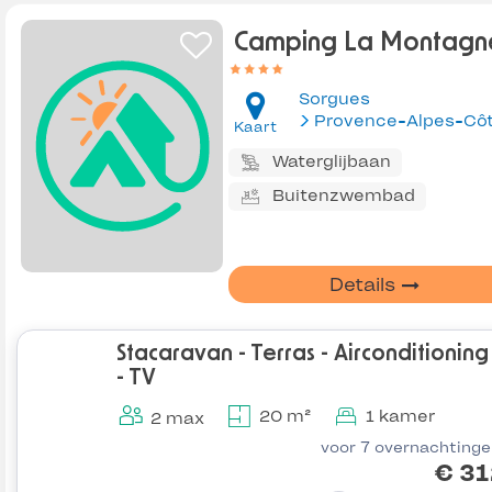
Camping La Montagn
Sorgues
Kaart
Waterglijbaan
Buitenzwembad
Details
Stacaravan - Terras - Airconditioning
- TV
20 m²
1 kamer
2 max
voor 7 overnachting
€ 31