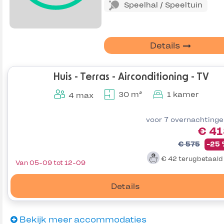
Speelhal / Speeltuin
Details
Huis - Terras - Airconditioning - TV
30 m²
1 kamer
4 max
voor 7 overnachting
€ 41
€ 575
-25
€ 42
terugbetaal
Van 05-09 tot 12-09
Details
Bekijk meer accommodaties