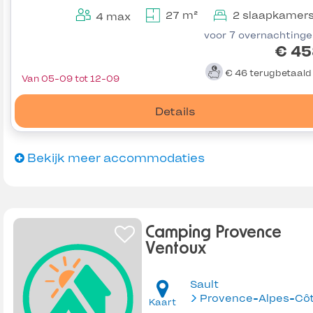
27 m²
2 slaapkamer
4 max
voor 7 overnachting
€ 45
€ 46
terugbetaal
Van 05-09 tot 12-09
Details
Bekijk meer accommodaties
Camping Provence
Ventoux
Sault
Kaart