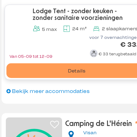
Lodge Tent - zonder keuken -
zonder sanitaire voorzieningen
24 m²
2 slaapkamer
5 max
voor 7 overnachting
€ 33
€ 33
terugbetaal
Van 05-09 tot 12-09
Details
Bekijk meer accommodaties
Camping de L'Hérein
Visan