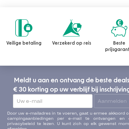
Veilige betaling
Verzekerd op reis
Beste
prijsgaran
Meldt u aan en ontvang de beste deal
€ 30 korting op uw verblijf bij inschrijvin
Aanmelden
Door uw e-mailadres in te voeren, gaat u ermee akkoord 
campingaanbiedingen per e-mail te ontvangen en 
privacybeleid te lezen. U kunt zich op elk gewenst mo
afmelden.