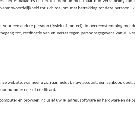
s, het e-mailadres en het telefoonnummer, maar hun verzameling kan all
antwoordelijkheid tot zich toe, om met betrekking tot deze persoonlijke 
t voor een andere persoon (fysiek of moreel). In overeenstemming met de
 toegang tot, rectificatie van en verzet tegen persoonsgegevens van u. N
onze website, wanneer u zich aanmeldt bij uw account, een aankoop doet, 
foonnummer en / of creditcard.
mputer en browser, inclusief uw IP-adres, software en hardware en de pa