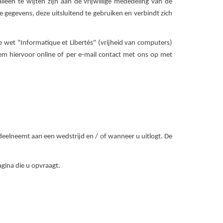
een te wijten zijn aan de vrijwillige mededeling van de
gegevens, deze uitsluitend te gebruiken en verbindt zich
 wet "Informatique et Libertés" (vrijheid van computers)
eem hiervoor online of per e-mail contact met ons op met
deelneemt aan een wedstrijd en / of wanneer u uitlogt. De
gina die u opvraagt.