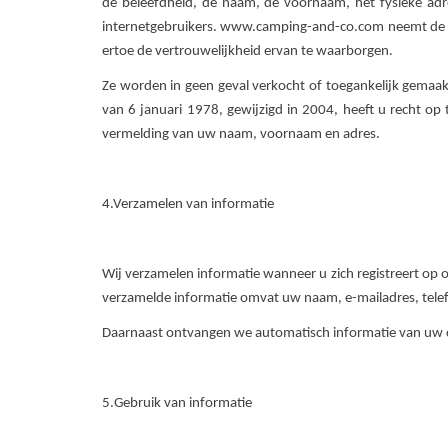
de beleefdheid, de naam, de voornaam, het fysieke adre
internetgebruikers. www.camping-and-co.com neemt de ver
ertoe de vertrouwelijkheid ervan te waarborgen.
Ze worden in geen geval verkocht of toegankelijk gemaak
van 6 januari 1978, gewijzigd in 2004, heeft u recht op
vermelding van uw naam, voornaam en adres.
4.Verzamelen van informatie
Wij verzamelen informatie wanneer u zich registreert op 
verzamelde informatie omvat uw naam, e-mailadres, tele
Daarnaast ontvangen we automatisch informatie van uw co
5.Gebruik van informatie