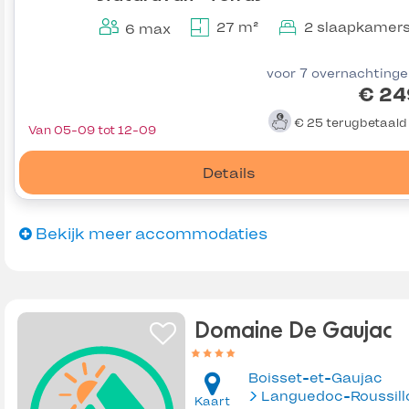
27 m²
2 slaapkamer
6 max
voor 7 overnachting
€ 24
€ 25
terugbetaal
Van 05-09 tot 12-09
Details
Bekijk meer accommodaties
Domaine De Gaujac
Boisset-et-Gaujac
Languedoc-Roussill
Kaart