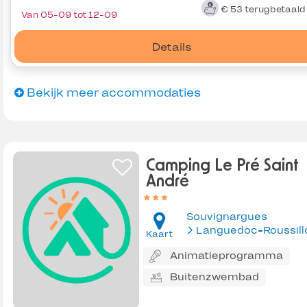
€ 53
terugbetaal
Van 05-09 tot 12-09
Details
Bekijk meer accommodaties
Camping Le Pré Saint
André
Souvignargues
Languedoc-Roussill
Kaart
Animatieprogramma
Buitenzwembad