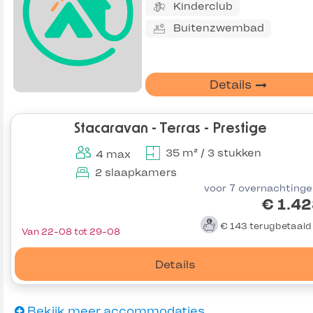
Kinderclub
Buitenzwembad
Details
Stacaravan - Terras - Prestige
35 m² / 3 stukken
4 max
2 slaapkamers
voor 7 overnachting
€ 1.4
€ 143
terugbetaal
Van 22-08 tot 29-08
Details
Bekijk meer accommodaties