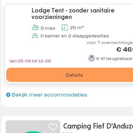
Lodge Tent - zonder sanitaire
voorzieningen
25 m²
5 max
0 kamer en 2 slaapgedeeltes
voor 7 overnachting
€ 46
€ 47
terugbetaal
Van 05-09 tot 12-09
Details
Bekijk meer accommodaties
Camping Fief D'Anduz