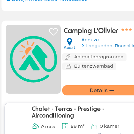
Camping L'Olivier
Anduze
Languedoc-Roussill
Kaart
Animatieprogramma
Buitenzwembad
Details
Chalet - Terras - Prestige -
Airconditioning
28 m²
0 kamer
2 max