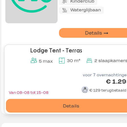
Kinderclub
Waterglijbaan
Details
Lodge Tent - Terras
30 m²
2 slaapkamer
5 max
voor 7 overnachting
€ 1.2
€ 129
terugbetaal
Van 08-08 tot 15-08
Details