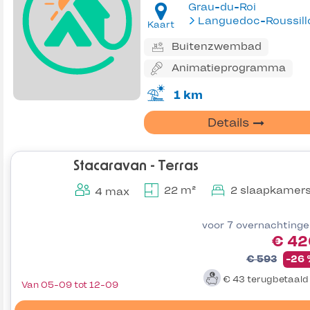
Grau-du-Roi
Languedoc-Roussill
Kaart
Buitenzwembad
Animatieprogramma
1 km
Details
Stacaravan - Terras
22 m²
2 slaapkamer
4 max
voor 7 overnachting
€ 42
€ 593
-26
€ 43
terugbetaal
Van 05-09 tot 12-09