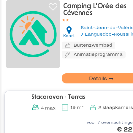
Camping L'Orée des
Cévennes
Languedoc-Roussill
Kaart
Buitenzwembad
Animatieprogramma
Details
Stacaravan - Terras
19 m²
2 slaapkamers
4 max
voor 7 overnachting
€ 22