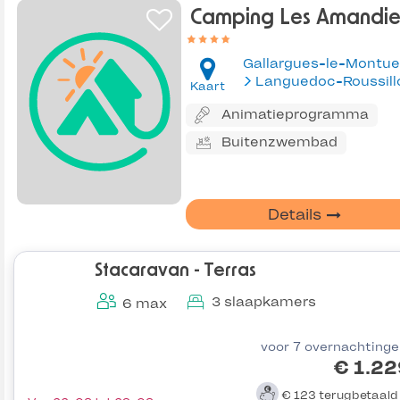
Camping Les Amandie
Gallargues-le-Montu
Languedoc-Roussill
Kaart
Animatieprogramma
Buitenzwembad
Details
Stacaravan - Terras
3 slaapkamers
6 max
voor 7 overnachting
€ 1.2
€ 123
terugbetaal