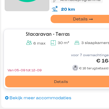
20 km
Details
Stacaravan - Terras
30 m²
3 slaapkamer
6 max
voor 7 overnachting
€ 16
€ 16
terugbetaal
Van 05-09 tot 12-09
Details
Bekijk meer accommodaties