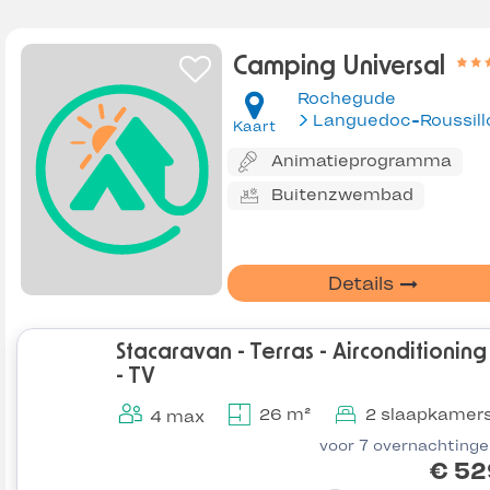
Camping Universal
Rochegude
Languedoc-Roussill
Kaart
Animatieprogramma
Buitenzwembad
Details
Stacaravan - Terras - Airconditioning
- TV
26 m²
2 slaapkamer
4 max
voor 7 overnachting
€ 52