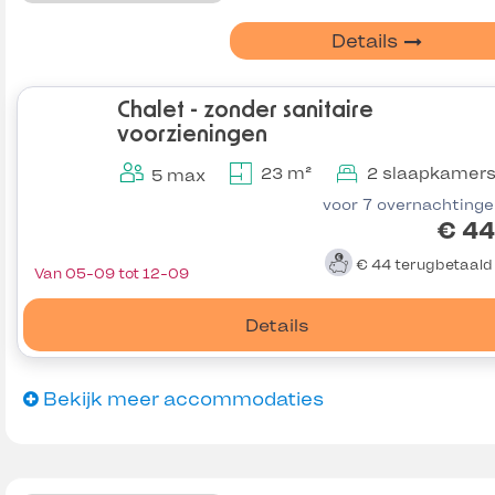
Details
Chalet - zonder sanitaire
voorzieningen
23 m²
2 slaapkamer
5 max
voor 7 overnachting
€ 44
€ 44
terugbetaal
Van 05-09 tot 12-09
Details
Bekijk meer accommodaties