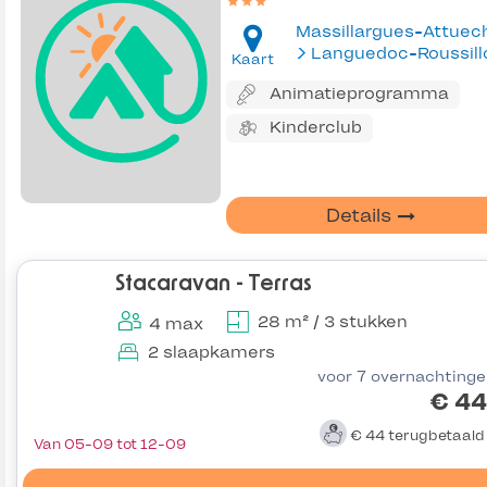
Massillargues-Attuec
Languedoc-Roussill
Kaart
Animatieprogramma
Kinderclub
Details
Stacaravan - Terras
28 m² / 3 stukken
4 max
2 slaapkamers
voor 7 overnachting
€ 44
€ 44
terugbetaal
Van 05-09 tot 12-09