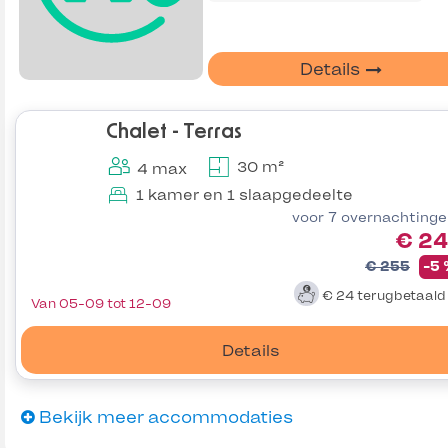
Details
Chalet - Terras
30 m²
4 max
1 kamer en 1 slaapgedeelte
voor 7 overnachting
€ 24
€ 255
-5
€ 24
terugbetaal
Van 05-09 tot 12-09
Details
Bekijk meer accommodaties