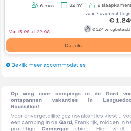
32 m²
2 slaapkamer
6 max
voor 7 overnachting
€ 1.2
€ 124
terugbetaal
Van 15-08 tot 22-08
Details
Bekijk meer accommodaties
Op weg naar campings in de Gard vo
ontspannen vakanties in Languedoc
Roussillon!
Voor onvergetelijke gezinsvakanties kiest u vo
een camping in de
Gard
, Frankrijk, midden in h
prachtige
Camargue
-gebied. Hier vindt