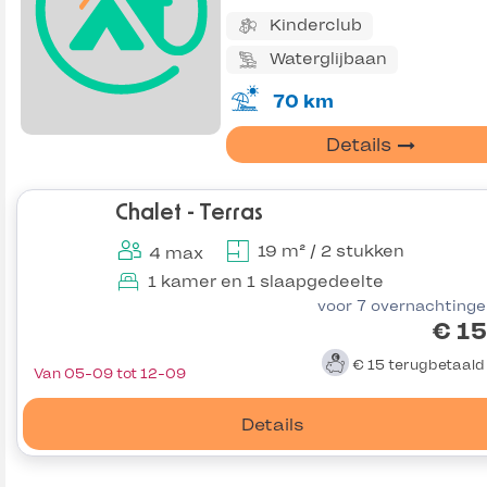
Kinderclub
Waterglijbaan
70 km
Details
Chalet - Terras
19 m² / 2 stukken
4 max
1 kamer en 1 slaapgedeelte
voor 7 overnachting
€ 1
€ 15
terugbetaal
Van 05-09 tot 12-09
Details