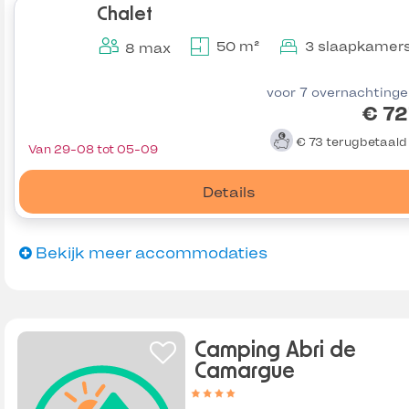
Chalet
50 m²
3 slaapkamer
8 max
voor 7 overnachting
€ 72
€ 73
terugbetaal
Van 29-08 tot 05-09
Details
Bekijk meer accommodaties
Camping Abri de
Camargue