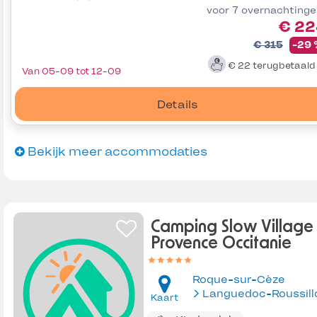
voor 7 overnachting
€ 22
€ 315
-29
€ 22
terugbetaal
Van 05-09 tot 12-09
Details
Bekijk meer accommodaties
Camping Slow Village
Provence Occitanie
Roque-sur-Cèze
Languedoc-Roussill
Kaart