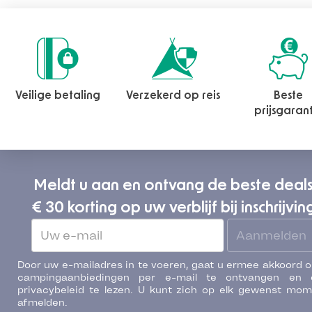
Veilige betaling
Verzekerd op reis
Beste
prijsgaran
Meldt u aan en ontvang de beste deal
€ 30 korting op uw verblijf bij inschrijvin
Aanmelden
Door uw e-mailadres in te voeren, gaat u ermee akkoord 
campingaanbiedingen per e-mail te ontvangen en 
privacybeleid te lezen. U kunt zich op elk gewenst mo
afmelden.