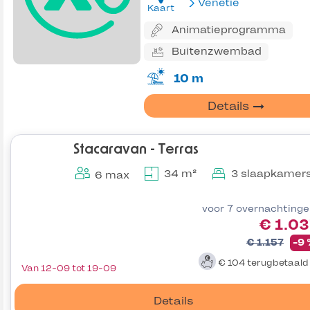
Venetië
Kaart
Animatieprogramma
Buitenzwembad
10 m
Details
Stacaravan - Terras
34 m²
3 slaapkamer
6 max
voor 7 overnachting
€ 1.0
€ 1.157
-9
€ 104
terugbetaal
Van 12-09 tot 19-09
Details