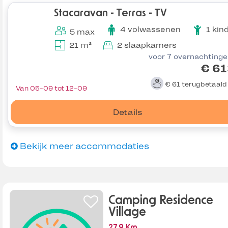
Stacaravan - Terras - TV
4 volwassenen
1 kin
5 max
21 m²
2 slaapkamers
voor 7 overnachting
€ 61
€ 61
terugbetaal
Van 05-09 tot 12-09
Details
Bekijk meer accommodaties
Camping Residence
Village
27.9 Km