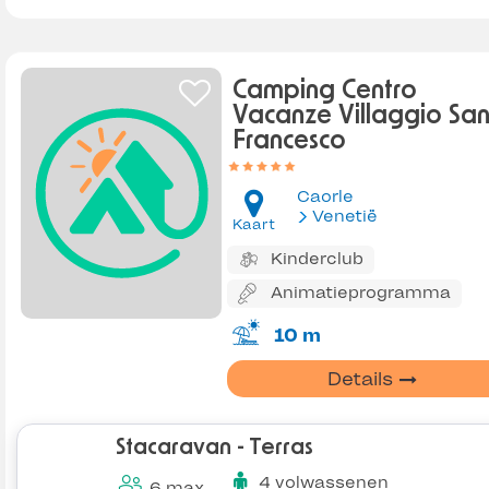
Camping Centro
Vacanze Villaggio Sa
Francesco
Caorle
Venetië
Kaart
Kinderclub
Animatieprogramma
10 m
Details
Stacaravan - Terras
4 volwassenen
6 max