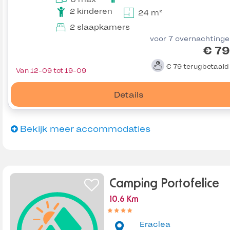
2 kinderen
24 m²
2 slaapkamers
voor 7 overnachting
€ 79
€ 79
terugbetaal
Van 12-09 tot 19-09
Details
Bekijk meer accommodaties
Camping Portofelice
10.6 Km
Eraclea