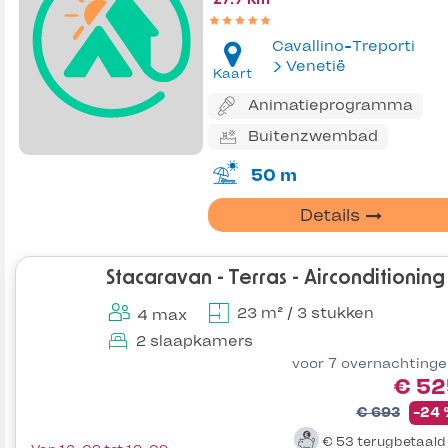
Cavallino-Treporti
Venetië
Kaart
Animatieprogramma
Buitenzwembad
50 m
Details
Stacaravan - Terras - Airconditioning
23 m² / 3 stukken
4 max
2 slaapkamers
voor 7 overnachting
€ 52
€ 693
-24
€ 53
terugbetaal