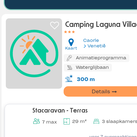
Camping Laguna Vill
Caorle
Venetië
Kaart
Animatieprogramma
Waterglijbaan
300 m
Details
Stacaravan - Terras
29 m²
3 slaapkamer
7 max
voor 7 overnachting