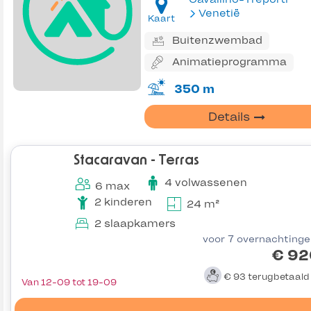
Venetië
Kaart
Buitenzwembad
Animatieprogramma
350 m
Details
Stacaravan - Terras
4 volwassenen
6 max
2 kinderen
24 m²
2 slaapkamers
voor 7 overnachting
€ 92
€ 93
terugbetaal
Van 12-09 tot 19-09