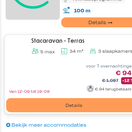
100 m
Details
Stacaravan - Terras
34 m²
3 slaapkamer
5 max
voor 7 overnachting
€ 94
€ 1.097
-12
€ 94
terugbetaal
Van 12-09 tot 19-09
Details
Bekijk meer accommodaties