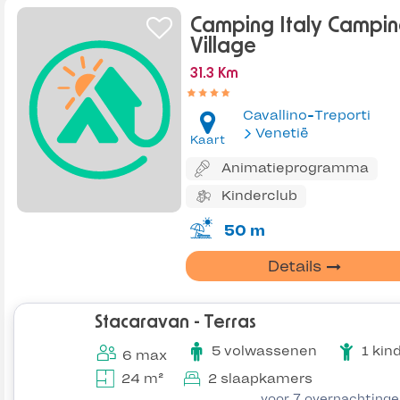
Camping Italy Campi
Village
31.3 Km
Cavallino-Treporti
Venetië
Kaart
Animatieprogramma
Kinderclub
50 m
Details
Stacaravan - Terras
5 volwassenen
1 kin
6 max
24 m²
2 slaapkamers
voor 7 overnachting