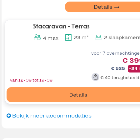
Details
Stacaravan - Terras
23 m²
2 slaapkamer
4 max
voor 7 overnachting
€ 39
€ 525
-24
€ 40
terugbetaal
Van 12-09 tot 19-09
Details
Bekijk meer accommodaties