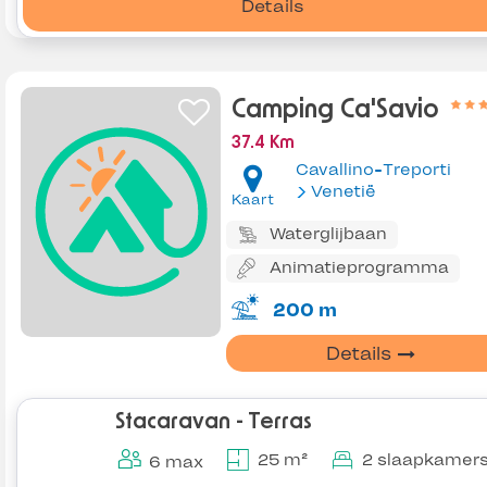
Details
Camping Ca'Savio
37.4 Km
Cavallino-Treporti
Venetië
Kaart
Waterglijbaan
Animatieprogramma
200 m
Details
Stacaravan - Terras
25 m²
2 slaapkamer
6 max