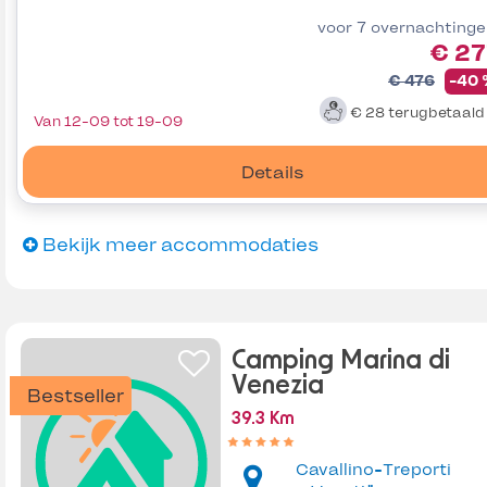
voor 7 overnachting
€ 27
€ 476
-40
€ 28
terugbetaal
Van 12-09 tot 19-09
Details
Bekijk meer accommodaties
Camping Marina di
Venezia
Bestseller
39.3 Km
Cavallino-Treporti