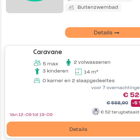
Buitenzwembad
Details
Caravane
2 volwassenen
5 max
3 kinderen
14 m²
0 kamer en 2 slaapgedeeltes
voor 7 overnachting
€ 52
€ 568,90
-5
€ 52
terugbetaal
Van 12-09 tot 19-09
Details