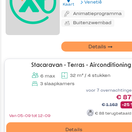
Venetië
Kaart
Animatieprogramma
Buitenzwembad
Details
Stacaravan - Terras - Airconditioning
32 m² / 4 stukken
6 max
3 slaapkamers
voor 7 overnachting
€ 87
€ 1.162
-25
€ 88
terugbetaal
Van 05-09 tot 12-09
Details