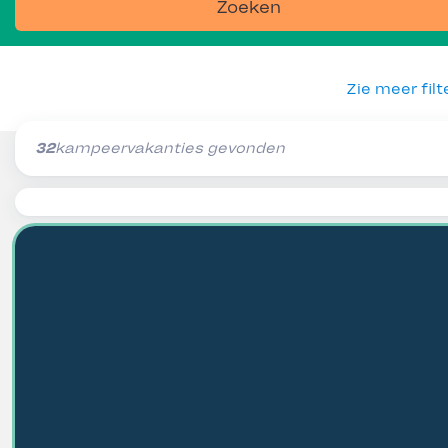
Zoeken
Zie meer filt
32
kampeervakanties gevonden