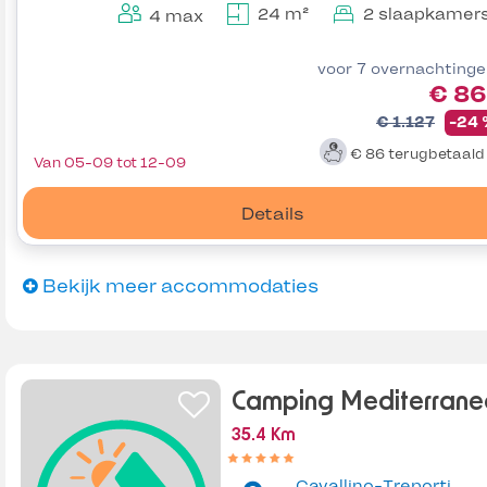
24 m²
2 slaapkamer
4 max
voor 7 overnachting
€ 86
€ 1.127
-24
€ 86
terugbetaal
Van 05-09 tot 12-09
Details
Bekijk meer accommodaties
Camping Mediterrane
35.4 Km
Cavallino-Treporti