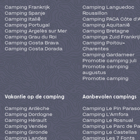
Camping Frankrijk
Camping Languedoc
Camping Spanje
Roussillon
Camping Italië
Camping PACA Côte d'
Camping Portugal
Camping Aquitanië
Camping Argelès sur Mer
Camping Bretagne
Camping Grau du Roi
Campings Zuid Frankrij
Camping Costa Brava
Camping Poitou-
Camping Costa Dorada
Charentes
Camping Gardameer
Promotie camping juli
Promotie camping
augustus
Promotie camping
Vakantie op de camping
Aanbevolen campings
Camping Ardèche
Camping Le Pin Paraso
Camping Dordogne
Camping L'Amfora
Camping Hérault
Camping Le Rosnual
Camping Vendée
Camping Le Parc de Pa
Camping Gironde
Camping Le Castellas
Camping Landes
Camping Les 7 Fonts