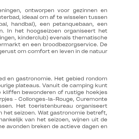
ningen, ontworpen voor gezinnen en
erbad, ideaal om af te wisselen tussen
bal, handbal), een petanquebaan, een
n. In het hoogseizoen organiseert het
lingen, kinderclub) evenals thematische
permarkt en een broodbezorgservice. De
gerust om comfort en leven in de natuur
oed en gastronomie. Het gebied rondom
burige plateaus. Vanuit de camping kunt
e kliffen bewonderen of rustige hoekjes
dorpjes - Collonges-la-Rouge, Curemonte
sen. Het toeristenbureau organiseert
n het seizoen. Wat gastronomie betreft,
ankelijk van het seizoen, wijnen uit de
sche avonden breken de actieve dagen en