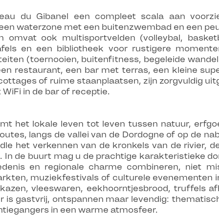
au du Gibanel een compleet scala aan voorzie
n een waterzone met een buitenzwembad en een peut
omvat ook multisportvelden (volleybal, basket
afels en een bibliotheek voor rustigere momente
teiten (toernooien, buitenfitness, begeleide wande
n restaurant, een bar met terras, een kleine su
tages of ruime staanplaatsen, zijn zorgvuldig uit
WiFi in de bar of receptie.
t het lokale leven tot leven tussen natuur, erfg
outes, langs de vallei van de Dordogne of op de na
le het verkennen van de kronkels van de rivier, d
io. In de buurt mag u de prachtige karakteristieke 
edenis en regionale charme combineren, niet mis
markten, muziekfestivals of culturele evenementen i
kazen, vleeswaren, eekhoorntjesbrood, truffels afh
eer is gastvrij, ontspannen maar levendig: themati
tiegangers in een warme atmosfeer.