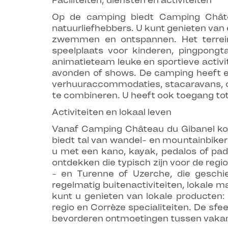
Faciliteiten, diensten en activiteiten
Op de camping biedt Camping Châte
natuurliefhebbers. U kunt genieten va
zwemmen en ontspannen. Het terrein 
speelplaats voor kinderen, pingpongt
animatieteam leuke en sportieve activi
avonden of shows. De camping heeft ee
verhuuraccommodaties, stacaravans, cot
te combineren. U heeft ook toegang tot 
Activiteiten en lokaal leven
Vanaf Camping Château du Gibanel kom
biedt tal van wandel- en mountainbiker
u met een kano, kayak, pedalos of padd
ontdekken die typisch zijn voor de reg
- en Turenne of Uzerche, die geschi
regelmatig buitenactiviteiten, lokale 
kunt u genieten van lokale producten: 
regio en Corrèze specialiteiten. De sf
bevorderen ontmoetingen tussen vakan