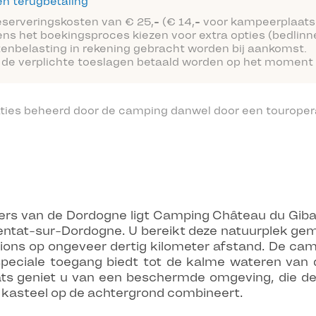
n terugbetaling
reserveringskosten van € 25,- (€ 14,- voor kampeerplaats
ens het boekingsproces kiezen voor extra opties (bedlinn
tenbelasting in rekening gebracht worden bij aankomst.
 de verplichte toeslagen betaald worden op het moment 
ties beheerd door de camping danwel door een touropera
ers van de Dordogne ligt Camping Château du Gibane
entat-sur-Dordogne. U bereikt deze natuurplek gem
tations op ongeveer dertig kilometer afstand. De cam
u speciale toegang biedt tot de kalme wateren van
ts geniet u van een beschermde omgeving, die d
t kasteel op de achtergrond combineert.