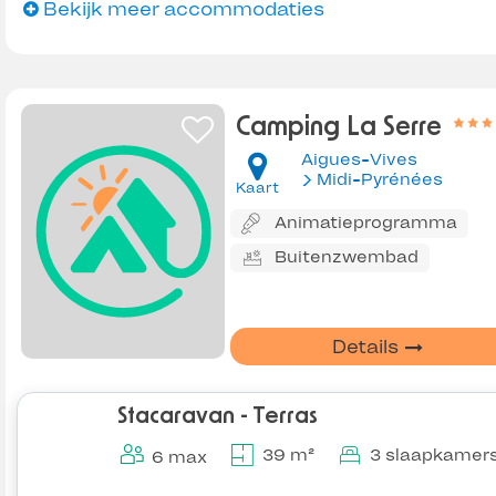
Bekijk meer accommodaties
Camping La Serre
Aigues-Vives
Midi-Pyrénées
Kaart
Animatieprogramma
Buitenzwembad
Details
Stacaravan - Terras
39 m²
3 slaapkamer
6 max