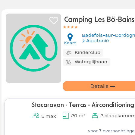
Camping Les Bö-Bains
Badefols-sur-Dordog
Aquitanië
Kaart
Kinderclub
Waterglijbaan
Details
Stacaravan - Terras - Airconditioning
29 m²
2 slaapkamer
5 max
voor 7 overnachting