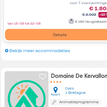
voor 7 overnachting
€ 1.8
€ 2.002
-10
€ 180
terugbetaal
Van 15-08 tot 22-08
Details
Bekijk meer accommodaties
Domaine De Kervallo
Caro
Bretagne
Kaart
Animatieprogramma