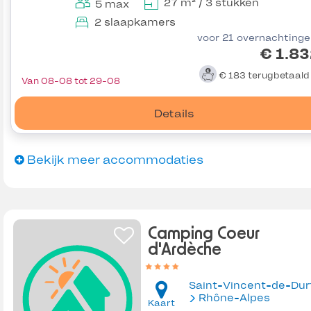
27 m² / 3 stukken
5 max
2 slaapkamers
voor 21 overnachting
€ 1.8
€ 183
terugbetaal
Van 08-08 tot 29-08
Details
Bekijk meer accommodaties
Camping Coeur
d'Ardèche
Rhône-Alpes
Kaart