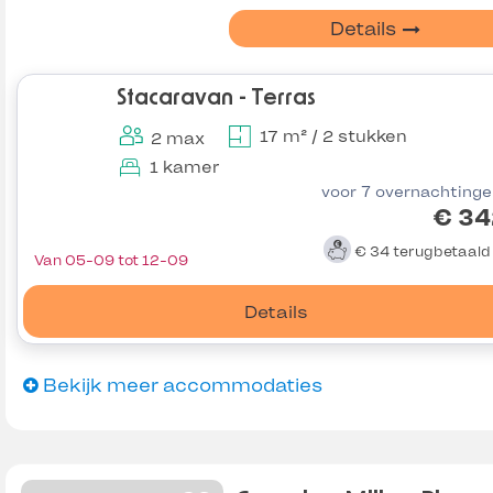
Details
Stacaravan - Terras
17 m² / 2 stukken
2 max
1 kamer
voor 7 overnachting
€ 34
€ 34
terugbetaal
Van 05-09 tot 12-09
Details
Bekijk meer accommodaties