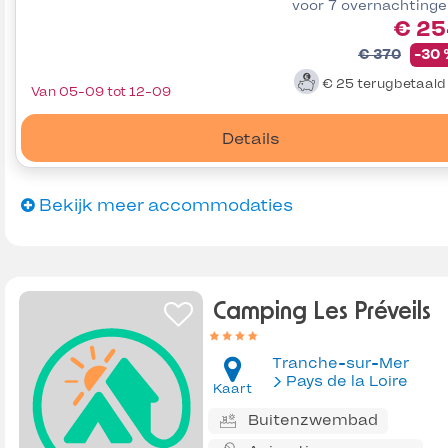
voor 7 overnachting
€ 25
€ 370
-30
€ 25
terugbetaal
Van 05-09 tot 12-09
Details
Bekijk meer accommodaties
Camping Les Préveils
Tranche-sur-Mer
Pays de la Loire
Kaart
Buitenzwembad