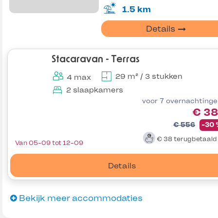
1.5 km
Details
Stacaravan - Terras
29 m² / 3 stukken
4 max
2 slaapkamers
voor 7 overnachting
€ 38
€ 556
-30
€ 38
terugbetaal
Van 05-09 tot 12-09
Details
Bekijk meer accommodaties