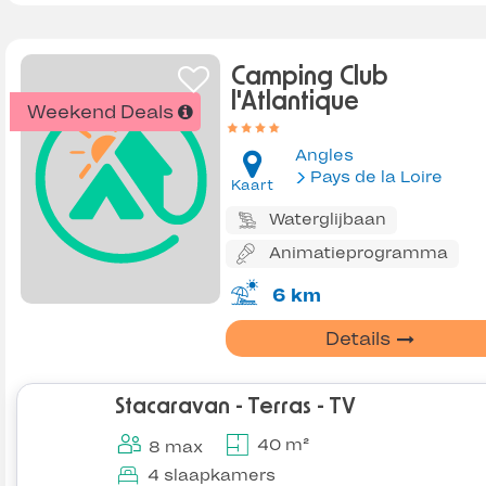
Camping Club
l'Atlantique
Weekend Deals
Angles
Pays de la Loire
Kaart
Waterglijbaan
Animatieprogramma
6 km
Details
Stacaravan - Terras - TV
40 m²
8 max
4 slaapkamers