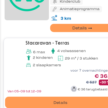
Kinderclub
Animatieprogramma
3 km
Details
Stacaravan - Terras
4 volwassenen
6 max
2 kinderen
29 m² / 3 stukken
2 slaapkamers
voor 7 overnachting
€ 36
€ 527
-30
€ 36
terugbetaal
Van 05-09 tot 12-09
Details