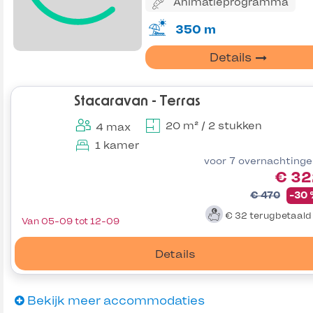
Animatieprogramma
350 m
Details
Stacaravan - Terras
20 m² / 2 stukken
4 max
1 kamer
voor 7 overnachting
€ 32
€ 470
-30
€ 32
terugbetaal
Van 05-09 tot 12-09
Details
Bekijk meer accommodaties