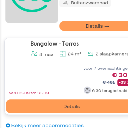
Buitenzwembad
Details
Bungalow - Terras
24 m²
2 slaapkamer
4 max
voor 7 overnachting
€ 30
€ 461
-33
€ 30
terugbetaal
Van 05-09 tot 12-09
Details
Bekijk meer accommodaties