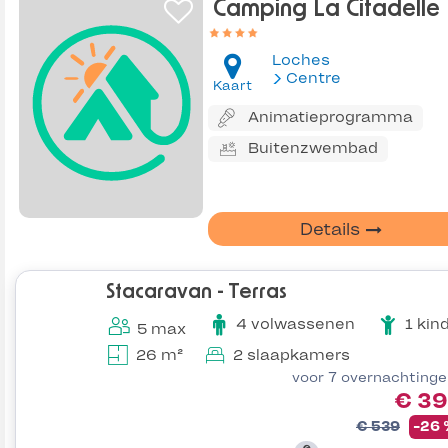
Camping La Citadelle
Loches
Centre
Kaart
Animatieprogramma
Buitenzwembad
Details
Stacaravan - Terras
4 volwassenen
1 kin
5 max
26 m²
2 slaapkamers
voor 7 overnachting
€ 39
€ 539
-26