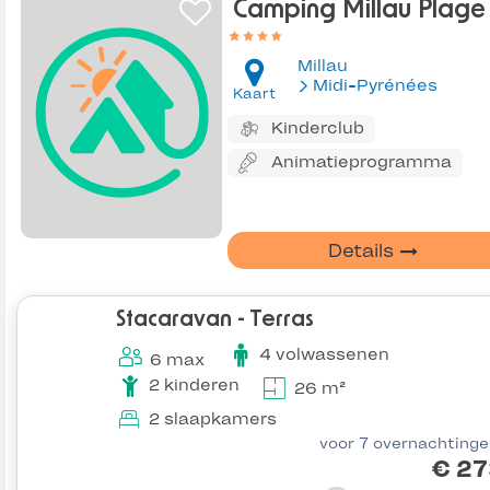
Camping Millau Plage
Millau
Midi-Pyrénées
Kaart
Kinderclub
Animatieprogramma
Details
Stacaravan - Terras
4 volwassenen
6 max
2 kinderen
26 m²
2 slaapkamers
voor 7 overnachting
€ 27