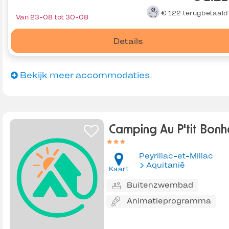
€ 122
terugbetaal
Van 23-08 tot 30-08
Details
Bekijk meer accommodaties
Camping Au P'tit Bonh
Peyrillac-et-Millac
Aquitanië
Kaart
Buitenzwembad
Animatieprogramma