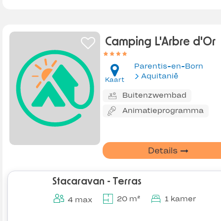
Camping L'Arbre d'Or
Parentis-en-Born
Aquitanië
Kaart
Buitenzwembad
Animatieprogramma
Details
Stacaravan - Terras
20 m²
1 kamer
4 max