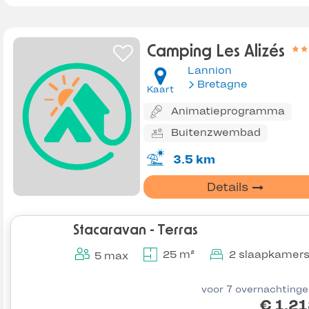
Camping Les Alizés
Lannion
Bretagne
Kaart
Animatieprogramma
Buitenzwembad
3.5 km
Details
Stacaravan - Terras
25 m²
2 slaapkamer
5 max
voor 7 overnachting
€ 1.2