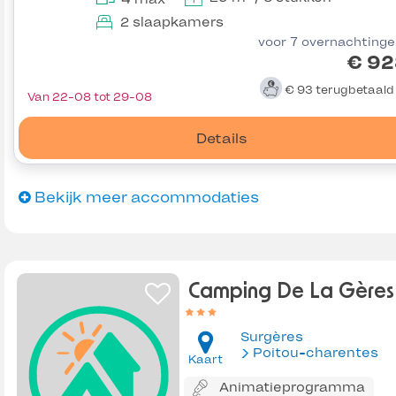
2 slaapkamers
voor 7 overnachting
€ 92
€ 93
terugbetaal
Van 22-08 tot 29-08
Details
Bekijk meer accommodaties
Camping De La Gères
Surgères
Poitou-charentes
Kaart
Animatieprogramma