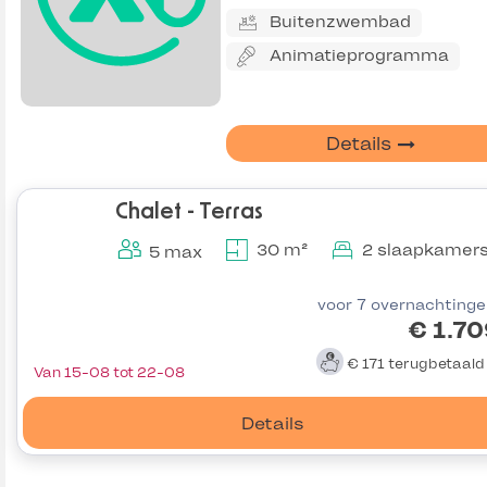
Buitenzwembad
Animatieprogramma
Details
Chalet - Terras
30 m²
2 slaapkamer
5 max
voor 7 overnachting
€ 1.7
€ 171
terugbetaal
Van 15-08 tot 22-08
Details