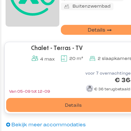
Buitenzwembad
Details
Chalet - Terras - TV
20 m²
2 slaapkamer
4 max
voor 7 overnachting
€ 36
€ 36
terugbetaal
Van 05-09 tot 12-09
Details
Bekijk meer accommodaties