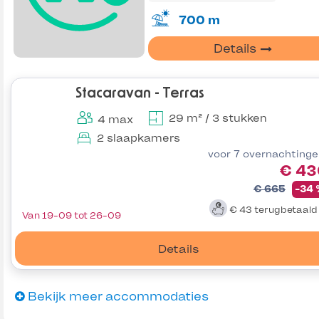
700 m
Details
Stacaravan - Terras
29 m² / 3 stukken
4 max
2 slaapkamers
voor 7 overnachting
€ 43
€ 665
-34
€ 43
terugbetaal
Van 19-09 tot 26-09
Details
Bekijk meer accommodaties