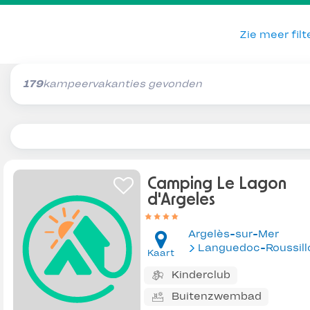
Zie meer filt
179
kampeervakanties gevonden
Camping Le Lagon
d'Argeles
Argelès-sur-Mer
Languedoc-Roussill
Kaart
Kinderclub
Buitenzwembad