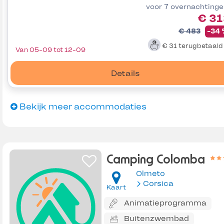
voor 7 overnachting
€ 31
€ 483
-34
€ 31
terugbetaal
Van 05-09 tot 12-09
Details
Bekijk meer accommodaties
Camping Colomba
Olmeto
Corsica
Kaart
Animatieprogramma
Buitenzwembad