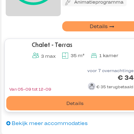
Animatieprogramma
Details
Chalet - Terras
35 m²
1 kamer
3 max
voor 7 overnachting
€ 34
€ 35
terugbetaal
Van 05-09 tot 12-09
Details
Bekijk meer accommodaties