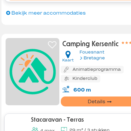
Bekijk meer accommodaties
Camping Kersentic
Fouesnant
Bretagne
Kaart
Animatieprogramma
Kinderclub
600 m
Details
Stacaravan - Terras
29 m² / 3 stukken
4 max