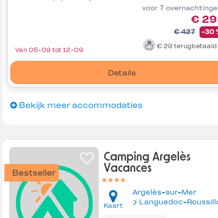
voor 7 overnachting
€ 29
€ 427
-30
€ 29
terugbetaal
Van 05-09 tot 12-09
Details
Bekijk meer accommodaties
Camping Argelès
Vacances
Bestseller
Argelès-sur-Mer
Languedoc-Roussill
Kaart