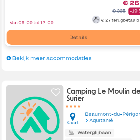
€ 26
€ 335
-19
€ 27
terugbetaal
Van 05-09 tot 12-09
Details
Bekijk meer accommodaties
Camping Le Moulin d
Surier
Beaumont-du-Périgo
Aquitanië
Kaart
Waterglijbaan