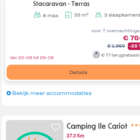
Stacaravan - Terras
33 m²
3 slaapkamer
6 max
voor 7 overnachting
€ 76
€ 1.060
-28
€ 77
terugbetaal
Van 22-08 tot 29-08
Details
Bekijk meer accommodaties
Camping Ile Cariot
37.3 Km