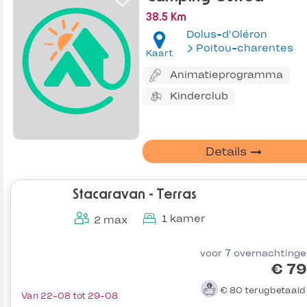
38.5 Km
Dolus-d'Oléron
Poitou-charentes
Kaart
Animatieprogramma
Kinderclub
Details
Stacaravan - Terras
1 kamer
2 max
voor 7 overnachting
€ 79
€ 80
terugbetaal
Van 22-08 tot 29-08