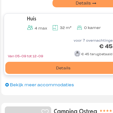
Details
Huis
32 m²
0 kamer
4 max
voor 7 overnachting
€ 45
€ 45
terugbetaal
Van 05-09 tot 12-09
Details
Bekijk meer accommodaties
Camping Ostrea