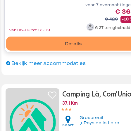
voor 7 overnachting
€ 36
€ 420
-10
€ 37
terugbetaal
Van 05-09 tot 12-09
Details
Bekijk meer accommodaties
Camping Là, Com'Uni
37.1 Km
Grosbreuil
Pays de la Loire
Kaart