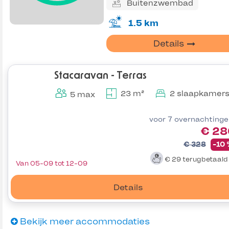
Buitenzwembad
1.5 km
Details
Stacaravan - Terras
23 m²
2 slaapkamer
5 max
voor 7 overnachting
€ 28
€ 328
-10
€ 29
terugbetaal
Van 05-09 tot 12-09
Details
Bekijk meer accommodaties