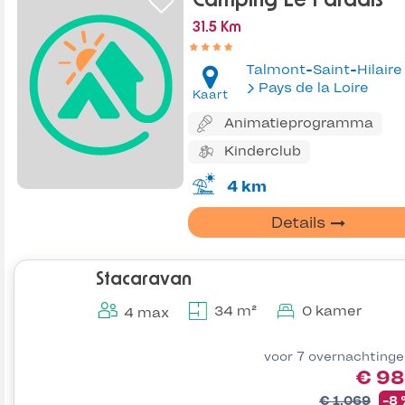
Camping Le Paradis
31.5 Km
Talmont-Saint-Hilaire
Pays de la Loire
Kaart
Animatieprogramma
Kinderclub
4 km
Details
Stacaravan
34 m²
0 kamer
4 max
voor 7 overnachting
€ 98
€ 1.069
-8