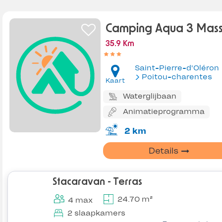
Camping Aqua 3 Mass
35.9 Km
Saint-Pierre-d'Oléron
Poitou-charentes
Kaart
Waterglijbaan
Animatieprogramma
2 km
Details
Stacaravan - Terras
24.70 m²
4 max
2 slaapkamers