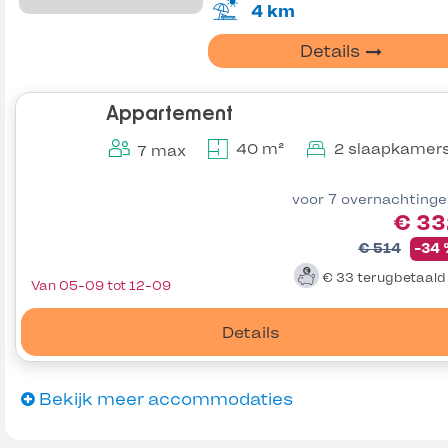
4 km
Details
Appartement
40 m²
2 slaapkamer
7 max
voor 7 overnachting
€ 33
€ 514
-34
€ 33
terugbetaal
Van 05-09 tot 12-09
Details
Bekijk meer accommodaties