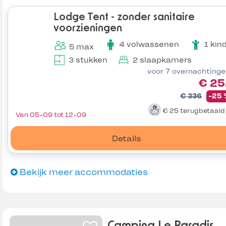
Lodge Tent - zonder sanitaire
voorzieningen
4 volwassenen
1 kin
5 max
3 stukken
2 slaapkamers
voor 7 overnachting
€ 25
€ 336
-25
€ 25
terugbetaal
Van 05-09 tot 12-09
Details
Bekijk meer accommodaties