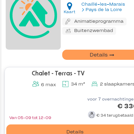
Chaillé-les-Marais
Pays de la Loire
Kaart
Animatieprogramma
Buitenzwembad
Details
Chalet - Terras - TV
34 m²
2 slaapkamer
6 max
voor 7 overnachting
€ 33
€ 34
terugbetaal
Van 05-09 tot 12-09
Details