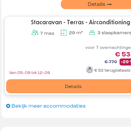
Details
Stacaravan - Terras - Airconditioning
29 m²
3 slaapkamer
7 max
voor 7 overnachting
€ 53
€ 770
-29
€ 53
terugbetaal
Van 05-09 tot 12-09
Details
Bekijk meer accommodaties