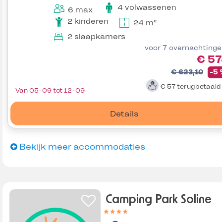
4 volwassenen
6 max
2 kinderen
24 m²
2 slaapkamers
voor 7 overnachting
€ 57
€ 623,10
-5
€ 57
terugbetaal
Van 05-09 tot 12-09
Details
Bekijk meer accommodaties
Camping Park Soline