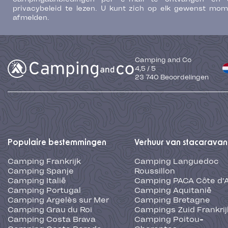
privacybeleid te lezen. U kunt zich op elk gewenst mo
afmelden.
Camping and Co
4,5
/
5
23 740
Beoordelingen
Populaire bestemmingen
Verhuur van stacaravan
Camping Frankrijk
Camping Languedoc
Camping Spanje
Roussillon
Camping Italië
Camping PACA Côte d'
Camping Portugal
Camping Aquitanië
Camping Argelès sur Mer
Camping Bretagne
Camping Grau du Roi
Campings Zuid Frankrij
Camping Costa Brava
Camping Poitou-