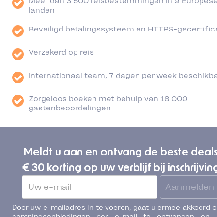
Meer dan 3.500 reisbestemmingen in 9 Europes
landen
Beveiligd betalingssysteem en HTTPS-gecertific
Verzekerd op reis
Internationaal team, 7 dagen per week beschikb
Zorgeloos boeken met behulp van 18.000
gastenbeoordelingen
Meldt u aan en ontvang de beste deal
€ 30 korting op uw verblijf bij inschrijvin
Aanmelden
Door uw e-mailadres in te voeren, gaat u ermee akkoord 
campingaanbiedingen per e-mail te ontvangen en 