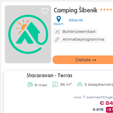
Camping Šibenik
Sibenik
Kaart
Buitenzwembad
Animatieprogramma
Details
Stacaravan - Terras
36 m²
3 slaapkamer
6 max
voor 7 overnachting
€ 84
€ 875
-3