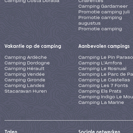
Camping Costa Dorada
Charentes
Camping Gardameer
Promotie camping juli
Promotie camping
augustus
Promotie camping
Vakantie op de camping
Aanbevolen campings
Camping Ardèche
Camping Le Pin Paraso
Camping Dordogne
Camping L'Amfora
Camping Hérault
Camping Le Rosnual
Camping Vendée
Camping Le Parc de Pa
Camping Gironde
Camping Le Castellas
Camping Landes
Camping Les 7 Fonts
Stacaravan Huren
Camping Els Prats
Camping Indigo Le Mou
Camping La Marine
Talen
Sociale netwerken