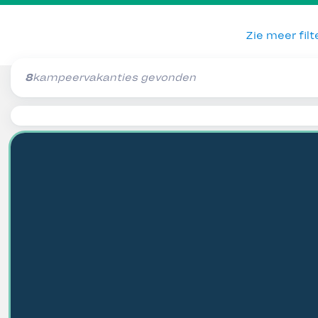
Zie meer filt
8
kampeervakanties gevonden