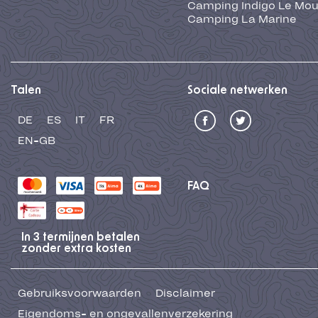
Camping Indigo Le Mou
Camping La Marine
Talen
Sociale netwerken
DE
ES
IT
FR
EN-GB
FAQ
In 3 termijnen betalen
zonder extra kosten
Gebruiksvoorwaarden
Disclaimer
Eigendoms- en ongevallenverzekering