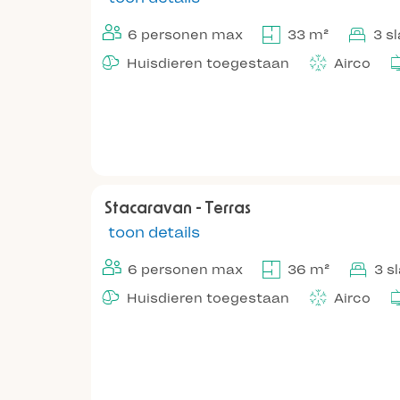
6 personen max
33 m²
3 s
Huisdieren toegestaan
Airco
Stacaravan - Terras
toon details
6 personen max
36 m²
3 s
Huisdieren toegestaan
Airco