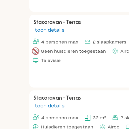
Stacaravan - Terras
toon details
4 personen max
2 slaapkamers
Geen huisdieren toegestaan
Air
Televisie
Stacaravan - Terras
toon details
4 personen max
32 m²
2 s
Huisdieren toegestaan
Airco