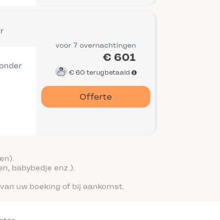
r
voor 7 overnachtingen
€ 601
 onder
€ 60
terugbetaald
Offerte
en).
en, babybedje enz.).
van uw boeking of bij aankomst.