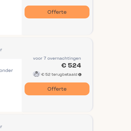
Offerte
r
voor 7 overnachtingen
€ 524
 onder
€ 52
terugbetaald
Offerte
r