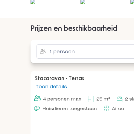
Prijzen en beschikbaarheid
Stacaravan - Terras
toon details
4 personen max
25 m²
2 s
Huisdieren toegestaan
Airco