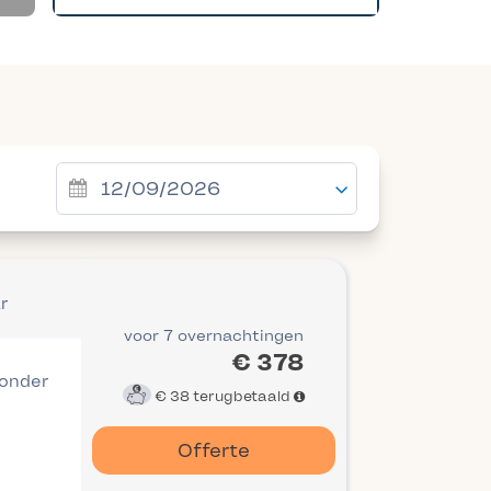
r
voor 7 overnachtingen
€ 378
 onder
€ 38
terugbetaald
Offerte