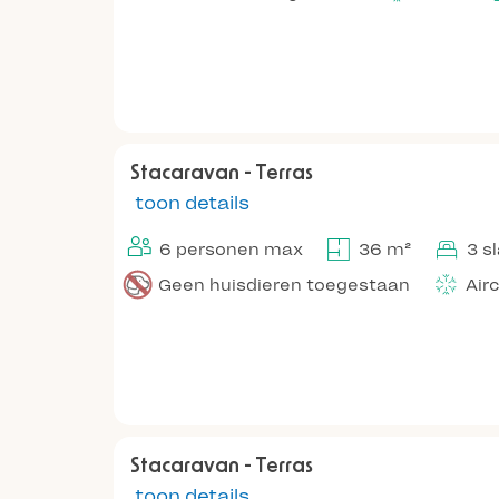
Stacaravan - Terras
toon details
6 personen max
36 m²
3 s
Geen huisdieren toegestaan
Air
Stacaravan - Terras
toon details