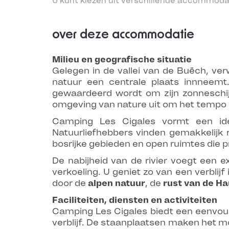
U kunt kiezen uit verschillende accommoda
over deze accommodatie
Milieu en geografische situatie
Gelegen in de vallei van de Buëch, v
natuur een centrale plaats innneemt
gewaardeerd wordt om zijn zonneschij
omgeving van nature uit om het tempo te
Camping Les Cigales vormt een id
Natuurliefhebbers vinden gemakkelijk 
bosrijke gebieden en open ruimtes die 
De nabijheid van de rivier voegt een 
verkoeling. U geniet zo van een verbl
door de
alpen natuur
, de
rust van de H
Faciliteiten, diensten en activiteiten
Camping Les Cigales biedt een eenvoud
verblijf. De staanplaatsen maken het m