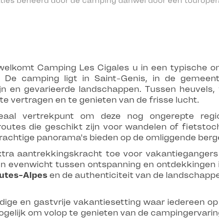
ties beheerd door de camping danwel door een touropera
erwelkomt Camping Les Cigales u in een typische 
. De camping ligt in Saint-Genis, in de gemee
n en gevarieerde landschappen. Tussen heuvels, v
 vertragen en te genieten van de frisse lucht.
eaal vertrekpunt om deze nog ongerepte regi
routes die geschikt zijn voor wandelen of fietsto
prachtige panorama's bieden op de omliggende berg
extra aantrekkingskracht toe voor vakantiegangers 
ijf in evenwicht tussen ontspanning en ontdekkinge
autes-Alpes
en de authenticiteit van de landschapp
ige en gastvrije vakantiesetting waar iedereen op
ogelijk om volop te genieten van de campingervari