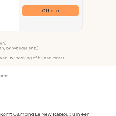
Offerte
en).
en, babybedje enz.).
van uw boeking of bij aankomst.
tor.
elkomt Camping Le New Rabioux u in een