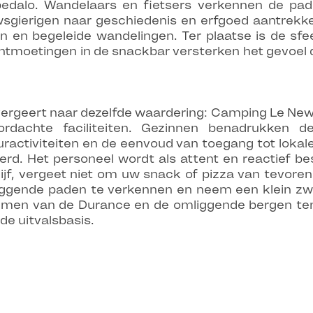
alo. Wandelaars en fietsers verkennen de paden
uwsgierigen naar geschiedenis en erfgoed aantrekk
 en begeleide wandelingen. Ter plaatse is de sfeer
ntmoetingen in de snackbar versterken het gevoel da
rgeert naar dezelfde waardering: Camping Le New
dachte faciliteiten. Gezinnen benadrukken d
ctiviteiten en de eenvoud van toegang tot lokale a
rd. Het personeel wordt als attent en reactief b
lijf, vergeet niet om uw snack of pizza van tevoren
ggende paden te verkennen en neem een klein z
mmen van de Durance en de omliggende bergen ten 
e uitvalsbasis.