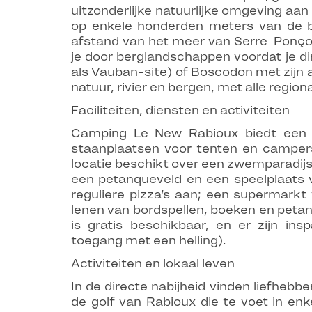
uitzonderlijke natuurlijke omgeving aan
op enkele honderden meters van de b
afstand van het meer van Serre-Ponçon
je door berglandschappen voordat je d
als Vauban-site) of Boscodon met zijn ab
natuur, rivier en bergen, met alle regio
Faciliteiten, diensten en activiteiten
Camping Le New Rabioux biedt een 
staanplaatsen voor tenten en campers
locatie beschikt over een zwemparadijs
een petanqueveld en een speelplaats v
reguliere pizza’s aan; een supermarkt
lenen van bordspellen, boeken en petan
is gratis beschikbaar, en er zijn ins
toegang met een helling).
Activiteiten en lokaal leven
In de directe nabijheid vinden liefhebb
de golf van Rabioux die te voet in enk