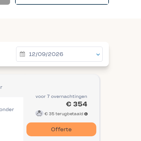
r
voor 7 overnachtingen
€ 354
 onder
€ 35
terugbetaald
Offerte