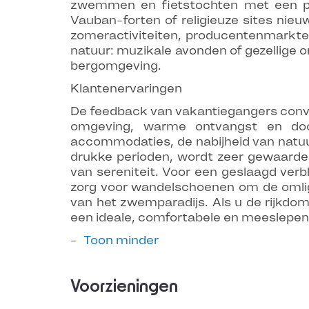
zwemmen en fietstochten met een ped
Vauban-forten of religieuze sites nie
zomeractiviteiten, producentenmarkten
natuur: muzikale avonden of gezellige o
bergomgeving.
Klantenervaringen
De feedback van vakantiegangers conve
omgeving, warme ontvangst en door
accommodaties, de nabijheid van natuura
drukke perioden, wordt zeer gewaardee
van sereniteit. Voor een geslaagd verb
zorg voor wandelschoenen om de omli
van het zwemparadijs. Als u de rijkdo
een ideale, comfortabele en meeslepend
Toon minder
Voorzieningen