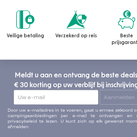
Veilige betaling
Verzekerd op reis
Beste
prijsgaran
Meldt u aan en ontvang de beste deal
€ 30 korting op uw verblijf bij inschrijvin
Aanmelden
Door uw e-mailadres in te voeren, gaat u ermee akkoord 
campingaanbiedingen per e-mail te ontvangen en 
privacybeleid te lezen. U kunt zich op elk gewenst mo
afmelden.