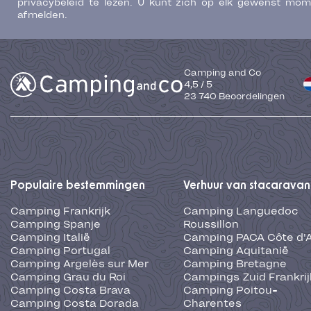
privacybeleid te lezen. U kunt zich op elk gewenst mo
afmelden.
Camping and Co
4,5
/
5
23 740
Beoordelingen
Populaire bestemmingen
Verhuur van stacaravan
Camping Frankrijk
Camping Languedoc
Camping Spanje
Roussillon
Camping Italië
Camping PACA Côte d'
Camping Portugal
Camping Aquitanië
Camping Argelès sur Mer
Camping Bretagne
Camping Grau du Roi
Campings Zuid Frankrij
Camping Costa Brava
Camping Poitou-
Camping Costa Dorada
Charentes