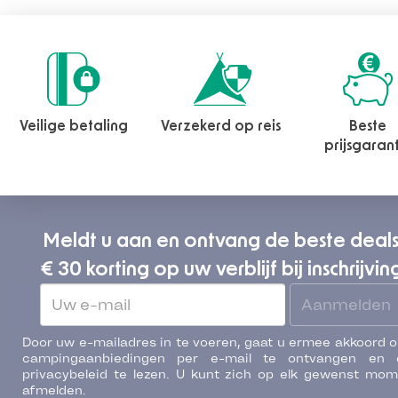
Veilige betaling
Verzekerd op reis
Beste
prijsgaran
Meldt u aan en ontvang de beste deal
€ 30 korting op uw verblijf bij inschrijvin
Aanmelden
Door uw e-mailadres in te voeren, gaat u ermee akkoord 
campingaanbiedingen per e-mail te ontvangen en 
privacybeleid te lezen. U kunt zich op elk gewenst mo
afmelden.