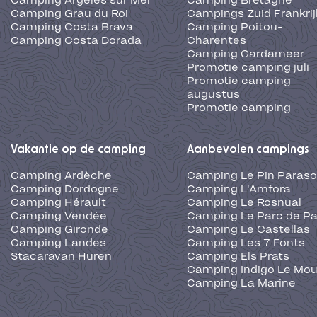
Camping Argelès sur Mer
Camping Bretagne
Camping Grau du Roi
Campings Zuid Frankrij
Camping Costa Brava
Camping Poitou-
Camping Costa Dorada
Charentes
Camping Gardameer
Promotie camping juli
Promotie camping
augustus
Promotie camping
Vakantie op de camping
Aanbevolen campings
Camping Ardèche
Camping Le Pin Paraso
Camping Dordogne
Camping L'Amfora
Camping Hérault
Camping Le Rosnual
Camping Vendée
Camping Le Parc de Pa
Camping Gironde
Camping Le Castellas
Camping Landes
Camping Les 7 Fonts
Stacaravan Huren
Camping Els Prats
Camping Indigo Le Mou
Camping La Marine