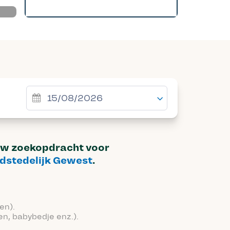
uw zoekopdracht voor
dstedelijk Gewest
.
en).
en, babybedje enz.).