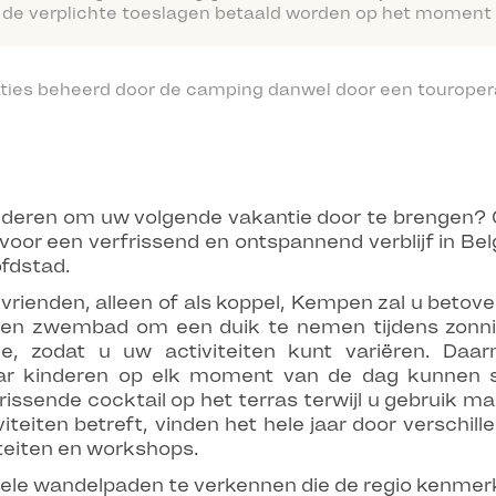
 de verplichte toeslagen betaald worden op het moment 
ties beheerd door de camping danwel door een touropera
anderen om uw volgende vakantie door te brengen? 
oor een verfrissend en ontspannend verblijf in Bel
ofdstad.
 vrienden, alleen of als koppel, Kempen zal u betov
en zwembad om een duik te nemen tijdens zonnig
e, zodat u uw activiteiten kunt variëren. Daar
waar kinderen op elk moment van de dag kunnen 
issende cocktail op het terras terwijl u gebruik ma
teiten betreft, vinden het hele jaar door verschil
iteiten en workshops.
vele wandelpaden te verkennen die de regio kenmerk