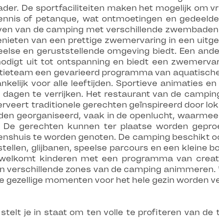
der. De sportfaciliteiten maken het mogelijk om vri
eltennis of petanque, wat ontmoetingen en gedee
oeven van de camping met verschillende zwembade
eten van een prettige zwemervaring in een uitge
eelse en geruststellende omgeving biedt. Een ander
digt uit tot ontspanning en biedt een zwemervarin
tieteam een gevarieerd programma van aquatische 
ijk voor alle leeftijden. Sportieve animaties e
 dagen te verrijken. Het restaurant van de camping,
erveert traditionele gerechten geïnspireerd door l
en georganiseerd, vaak in de openlucht, waarmee ee
els. De gerechten kunnen ter plaatse worden ge
enshuis te worden genoten. De camping beschikt oo
ellen, glijbanen, speelse parcours en een kleine bo
erwelkomt kinderen met een programma van creatiev
en verschillende zones van de camping animmeren. 
e gezellige momenten voor het hele gezin worden v
telt je in staat om ten volle te profiteren van de 