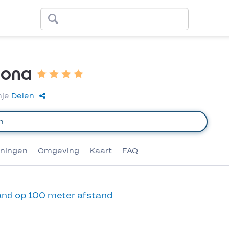
lona
nje
Delen
eningen
Omgeving
Kaart
FAQ
nd op 100 meter afstand