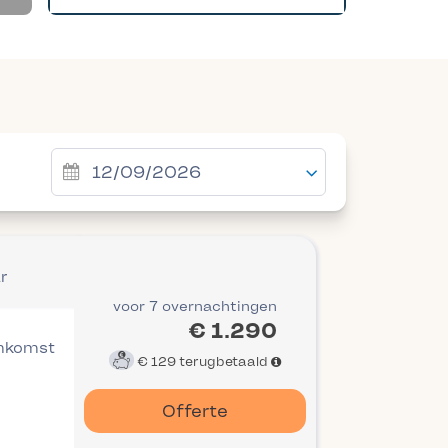
r
voor 7 overnachtingen
€ 1.290
ankomst
€ 129
terugbetaald
Offerte