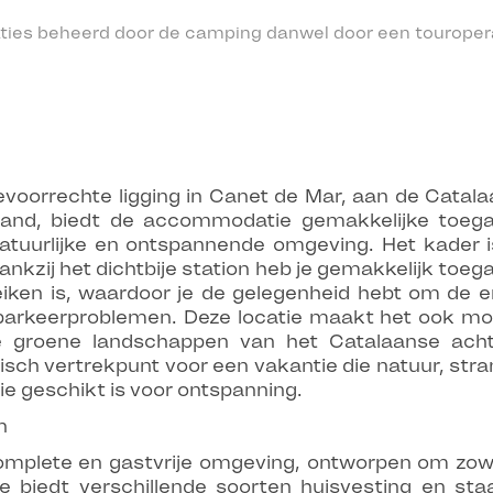
ties beheerd door de camping danwel door een touropera
oorrechte ligging in Canet de Mar, aan de Catal
trand, biedt de accommodatie gemakkelijke toega
natuurlijke en ontspannende omgeving. Het kader 
ankzij het dichtbije station heb je gemakkelijk toe
eiken is, waardoor je de gelegenheid hebt om d
parkeerproblemen. Deze locatie maakt het ook mo
 groene landschappen van het Catalaanse acht
isch vertrekpunt voor een vakantie die natuur, str
ie geschikt is voor ontspanning.
n
mplete en gastvrije omgeving, ontworpen om zowel
 biedt verschillende soorten huisvesting en sta