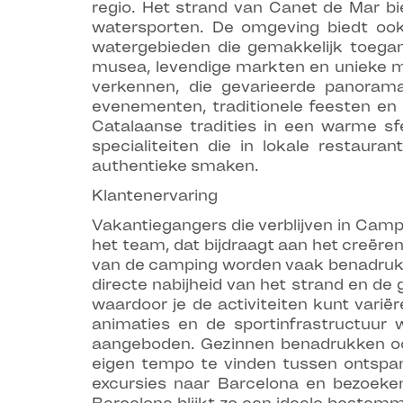
regio. Het strand van Canet de Mar b
watersporten. De omgeving biedt ook r
watergebieden die gemakkelijk toegan
musea, levendige markten en unieke m
verkennen, die gevarieerde panorama
evenementen, traditionele feesten e
Catalaanse tradities in een warme sfe
specialiteiten die in lokale restau
authentieke smaken.
Klantenervaring
Vakantiegangers die verblijven in Cam
het team, dat bijdraagt aan het creëre
van de camping worden vaak benadrukt,
directe nabijheid van het strand en d
waardoor je de activiteiten kunt varië
animaties en de sportinfrastructuur 
aangeboden. Gezinnen benadrukken ook
eigen tempo te vinden tussen ontspann
excursies naar Barcelona en bezoeke