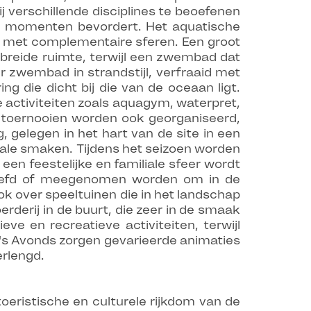
j verschillende disciplines te beoefenen
lde momenten bevordert. Het aquatische
n met complementaire sferen. Een groot
breide ruimte, terwijl een zwembad dat
 zwembad in strandstijl, verfraaid met
g die dicht bij die van de oceaan ligt.
activiteiten zoals aquagym, waterpret,
n toernooien worden ook georganiseerd,
 gelegen in het hart van de site in een
okale smaken. Tijdens het seizoen worden
n feestelijke en familiale sfeer wordt
proefd of meegenomen worden om in de
k over speeltuinen die in het landschap
erderij in de buurt, die zeer in de smaak
e en recreatieve activiteiten, terwijl
's Avonds zorgen gevarieerde animaties
erlengd.
toeristische en culturele rijkdom van de