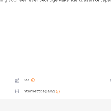
ming voor een evenwichtige vakantie tussen ontspan
€
Bar
Internettoegang