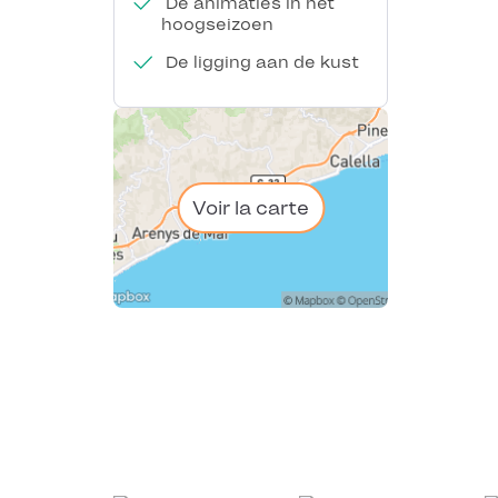
De animaties in het
hoogseizoen
De ligging aan de kust
Voir la carte