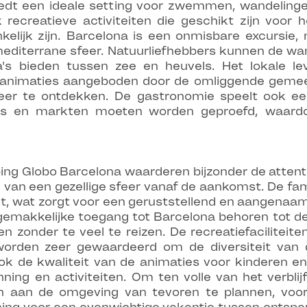
iedt een ideale setting voor zwemmen, wandeling
ecreatieve activiteiten die geschikt zijn voor 
kelijk zijn. Barcelona is een onmisbare excursi
editerrane sfeer. Natuurliefhebbers kunnen de w
's bieden tussen zee en heuvels. Het lokale l
n animaties aangeboden door de omliggende gemee
er te ontdekken. De gastronomie speelt ook een 
rants en markten moeten worden geproefd, waar
ping Globo Barcelona waarderen bijzonder de atten
n van een gezellige sfeer vanaf de aankomst. De fa
 wat zorgt voor een geruststellend en aangenaam 
e gemakkelijke toegang tot Barcelona behoren tot 
ren zonder te veel te reizen. De recreatiefacilitei
worden zeer gewaardeerd om de diversiteit van d
 de kwaliteit van de animaties voor kinderen en 
ing en activiteiten. Om ten volle van het verblijf
n aan de omgeving van tevoren te plannen, voor