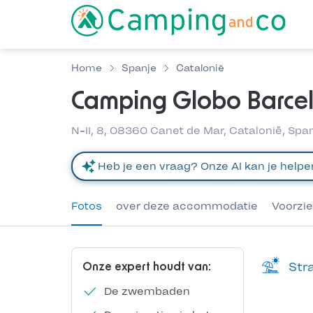
Home
Spanje
Catalonië
Camping Globo Barce
N-II, 8, 08360 Canet de Mar, Catalonië, Spa
Fotos
over deze accommodatie
Voorzi
Stra
Onze expert houdt van:
De zwembaden