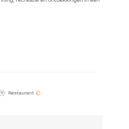
ning, recreatie en ontdekkingen in een
€
Restaurant