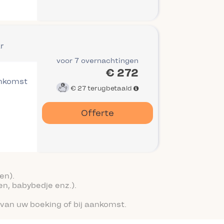
r
voor 7 overnachtingen
€ 272
ankomst
€ 27
terugbetaald
Offerte
en).
en, babybedje enz.).
van uw boeking of bij aankomst.