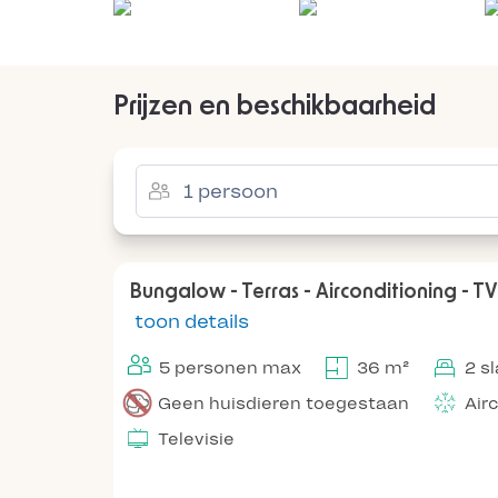
Prijzen en beschikbaarheid
Bungalow - Terras - Airconditioning - TV
toon details
5 personen max
36 m²
2 s
Geen huisdieren toegestaan
Air
Televisie