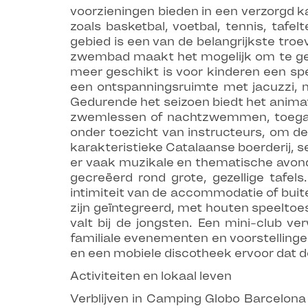
voorzieningen bieden in een verzorgd ka
zoals basketbal, voetbal, tennis, taf
gebied is een van de belangrijkste tr
zwembad maakt het mogelijk om te geni
meer geschikt is voor kinderen een sp
een ontspanningsruimte met jacuzzi, no
Gedurende het seizoen biedt het anima
zwemlessen of nachtzwemmen, toegankel
onder toezicht van instructeurs, om de
karakteristieke Catalaanse boerderij, s
er vaak muzikale en thematische avond
gecreëerd rond grote, gezellige taf
intimiteit van de accommodatie of buit
zijn geïntegreerd, met houten speeltoest
valt bij de jongsten. Een mini-club v
familiale evenementen en voorstelling
en een mobiele discotheek ervoor dat d
Activiteiten en lokaal leven
Verblijven in Camping Globo Barcelona s