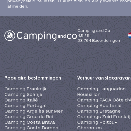
privacybeleid te lezen. U kunt zich op elk gewenst mo
afmelden.
Camping and Co
4,5
/
5
23 764
Beoordelingen
Populaire bestemmingen
Verhuur van stacaravan
Camping Frankrijk
Camping Languedoc
Camping Spanje
Roussillon
Camping Italië
Camping PACA Côte d'
Camping Portugal
Camping Aquitanië
Camping Argelès sur Mer
Camping Bretagne
Camping Grau du Roi
Campings Zuid Frankrij
Camping Costa Brava
Camping Poitou-
Camping Costa Dorada
Charentes