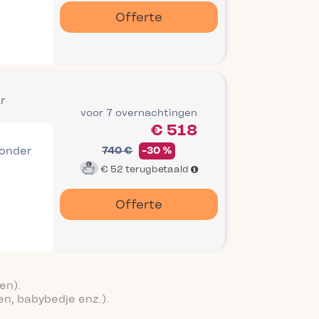
Offerte
r
voor 7 overnachtingen
€ 518
 onder
740 €
-30 %
€ 52
terugbetaald
Offerte
en).
en, babybedje enz.).