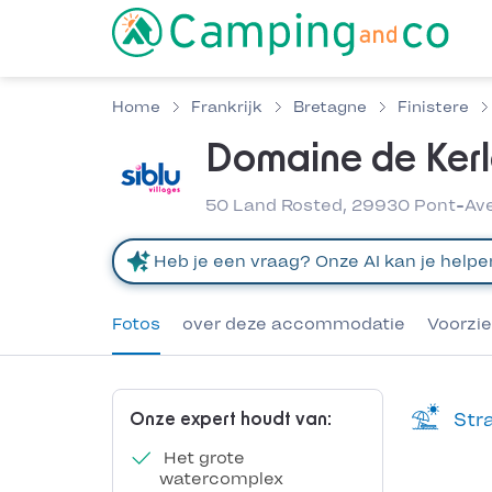
Home
Frankrijk
Bretagne
Finistere
Domaine de Ker
50 Land Rosted, 29930 Pont-Aven
Fotos
over deze accommodatie
Voorzi
Stra
Onze expert houdt van:
Het grote
watercomplex