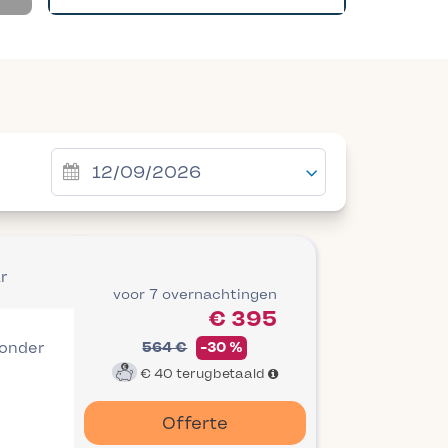
r
voor 7 overnachtingen
€ 395
 onder
564 €
-30 %
€ 40
terugbetaald
Offerte