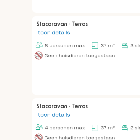
Stacaravan - Terras
toon details
8 personen max
37 m²
3 s
Geen huisdieren toegestaan
Stacaravan - Terras
toon details
4 personen max
37 m²
2 s
Geen huisdieren toegestaan