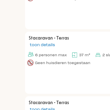
Stacaravan - Terras
toon details
6 personen max
37 m²
2 s
Geen huisdieren toegestaan
Stacaravan - Terras
toon details