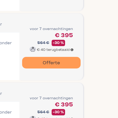
r
voor 7 overnachtingen
€ 395
 onder
564 €
-30 %
€ 40
terugbetaald
Offerte
r
voor 7 overnachtingen
€ 395
 onder
564 €
-30 %