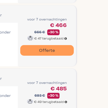
r
voor 7 overnachtingen
€ 466
 onder
666 €
-30 %
€ 47
terugbetaald
Offerte
r
voor 7 overnachtingen
€ 485
 onder
693 €
-30 %
€ 49
terugbetaald