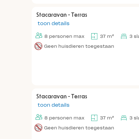
Stacaravan - Terras
toon details
8 personen max
37 m²
3 s
Geen huisdieren toegestaan
Stacaravan - Terras
toon details
8 personen max
37 m²
3 s
Geen huisdieren toegestaan