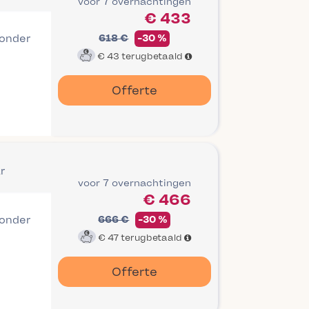
voor 7 overnachtingen
€ 433
 onder
618 €
-30 %
€ 43
terugbetaald
Offerte
r
voor 7 overnachtingen
€ 466
 onder
666 €
-30 %
€ 47
terugbetaald
Offerte