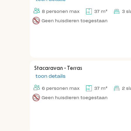
8 personen max
37 m²
3 s
Geen huisdieren toegestaan
Stacaravan - Terras
toon details
6 personen max
37 m²
2 s
Geen huisdieren toegestaan