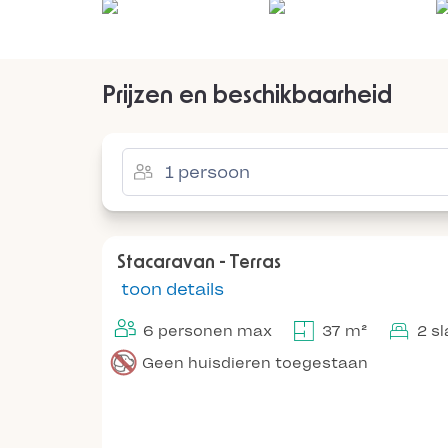
Prijzen en beschikbaarheid
Stacaravan - Terras
toon details
6 personen max
37 m²
2 s
Geen huisdieren toegestaan