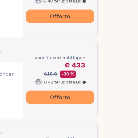
€ 40
terugbetaald
Offerte
r
voor 7 overnachtingen
€ 433
 onder
618 €
-30 %
€ 43
terugbetaald
Offerte
r