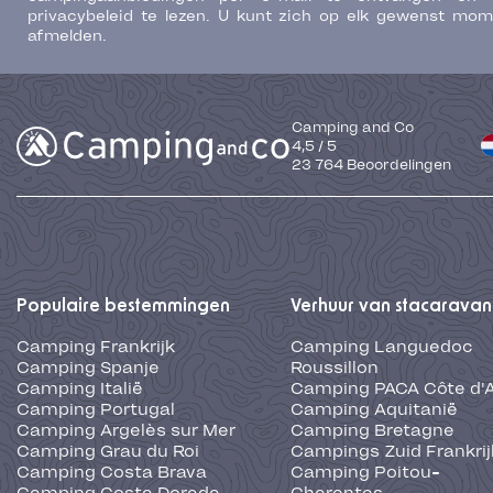
privacybeleid te lezen. U kunt zich op elk gewenst mo
afmelden.
Camping and Co
4,5
/
5
23 764
Beoordelingen
Populaire bestemmingen
Verhuur van stacaravan
Camping Frankrijk
Camping Languedoc
Camping Spanje
Roussillon
Camping Italië
Camping PACA Côte d'
Camping Portugal
Camping Aquitanië
Camping Argelès sur Mer
Camping Bretagne
Camping Grau du Roi
Campings Zuid Frankrij
Camping Costa Brava
Camping Poitou-