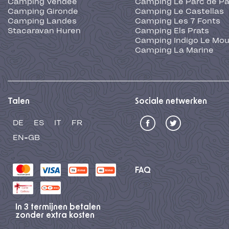
Camping Vendée
Camping Le Parc de Pa
Camping Gironde
Camping Le Castellas
Camping Landes
Camping Les 7 Fonts
Stacaravan Huren
Camping Els Prats
Camping Indigo Le Mou
Camping La Marine
Talen
Sociale netwerken
DE
ES
IT
FR
EN-GB
FAQ
In 3 termijnen betalen
zonder extra kosten